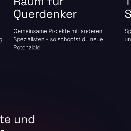
Raum für
Querdenker
S
Gemeinsame Projekte mit anderen
Sp
g
Spezialisten - so schöpfst du neue
un
Potenziale.
te und