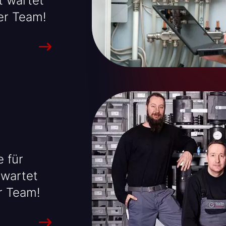
t wartet
er Team!
 für
 wartet
r Team!