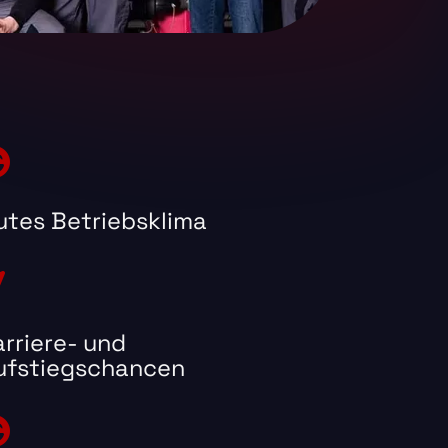
utes Betriebsklima
arriere- und
ufstiegschancen